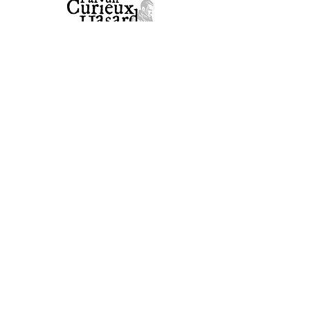
Stephan Schillinger
+33 6 73 66 10 51
steph.schillinger@gmail.com
CONTACT
Navigation
⮞ BOUTIQUE
⮞ AGENDA
⮞ LIVRES
⮞ CONSULTATIONS
⮞ VIDÉOS
⮞ TÉMOIGNAGES
⮞ BLOG & ACTUALITÉS
⮞ À PROPOS
⮞ CONTACT
⮞ FAQ
CONSTELLATIONS
Restez connectés !
Tous nos paiements sont 100% sécurisés grâce à