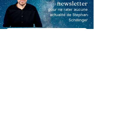
newsletter
pour ne rater aucune
actualité de Stephan
Schillinger
En cochant cette case, j'accepte de recevoir
la newsletter de Stephan Schillinger
S'abonner
Stephan Schillinger
+33 6 73 66 10 51
steph.schillinger@gmail.com
CONTACT