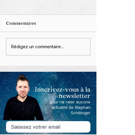
Commentaires
Grâce à Vous, je fête
"Sous les Cend
Rédigez un commentaire...
mon dixième
Couple", premi
crowdfunding réussi. Et
photos, en rout
c'est pas fini !
les 130%, pour 
en couleurs ! L
campagne conti
Inscrivez-vous à la
newsletter
pour ne rater aucune
actualité de Stephan
Schillinger