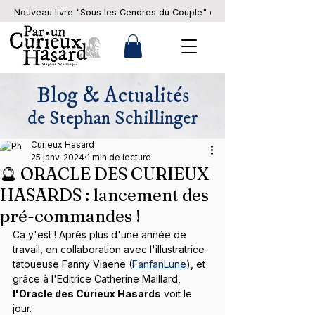
Nouveau livre "Sous les Cendres du Couple" en pré-commande... 
Blog & Actualités
de Stephan Schillinger
Curieux Hasard
25 janv. 2024
1 min de lecture
🔮 ORACLE DES CURIEUX
HASARDS : lancement des
pré-commandes !
Ca y'est ! Après plus d'une année de 
travail, en collaboration avec l'illustratrice-
tatoueuse Fanny Viaene (
FanfanLune
), et 
grâce à l'Editrice Catherine Maillard, 
l'Oracle des Curieux Hasards
 voit le 
jour.