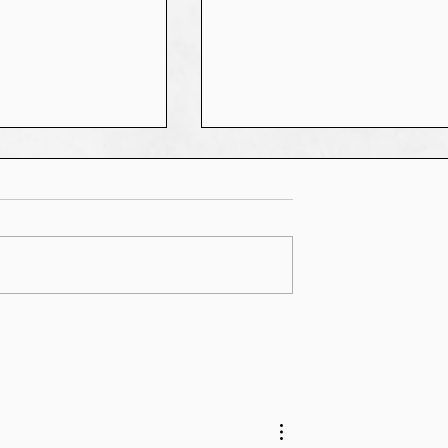
s, je fête mon
"Sous les Cendres du
rowdfunding
Couple", premières photo
est pas fini !
en route vers les 130%,
pour un livre en couleurs 
La campagne continue ! 