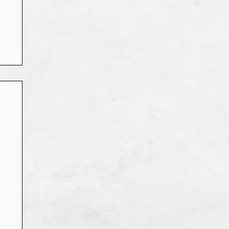
s,
!
