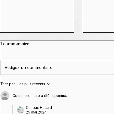
1 commentaire
Rédigez un commentaire...
Grâce à Vou
🗓️ Agenda 2026,
Trier par :
Les plus récents
dixième c
constellations,
réussi. Et c'
conférences & dédicaces
Ce commentaire a été supprimé.
de Stephan Schillinger 🥰
Curieux Hasard
29 mai 2024