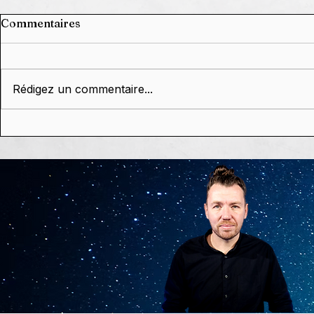
Commentaires
Rédigez un commentaire...
Grâce à Vou
🗓️ Agenda 2026,
dixième c
constellations,
réussi. Et c'
conférences & dédicaces
de Stephan Schillinger 🥰