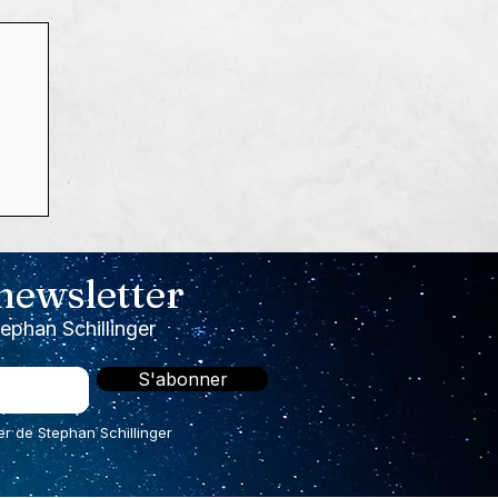
s,
 newsletter
!

tephan Schillinger
S'abonner
er de Stephan Schillinger