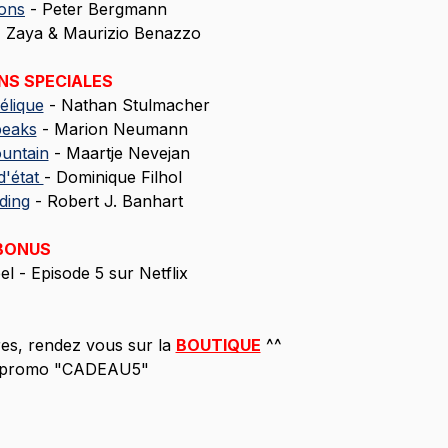
ions
 - Peter Bergmann
- Zaya & Maurizio Benazzo
NS SPECIALES
élique
 - Nathan Stulmacher
eaks
 - Marion Neumann
untain
 - Maartje Nevejan
d'état 
- Dominique Filhol
ding
 - Robert J. Banhart
BONUS
l - Episode 5 sur Netflix
res, rendez vous sur la 
BOUTIQUE
 ^^
e promo "CADEAU5"