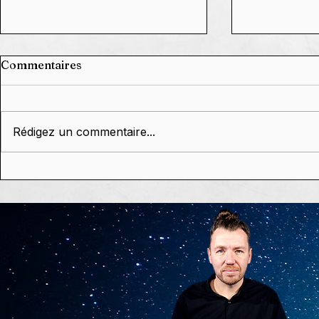
Commentaires
Rédigez un commentaire...
Grâce à Vou
🗓️ Agenda 2026,
dixième c
constellations,
réussi. Et c'
conférences & dédicaces
de Stephan Schillinger 🥰