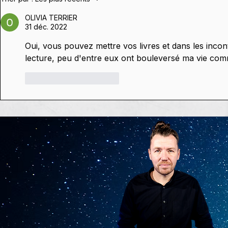
dixième c
constellations,
OLIVIA TERRIER
réussi. Et c'
conférences & dédicaces
31 déc. 2022
de Stephan Schillinger 🥰
Oui, vous pouvez mettre vos livres et dans les inc
lecture, peu d'entre eux ont bouleversé ma vie comm
J'aime
Répondre