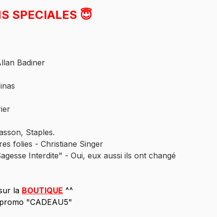
S SPECIALES 😇
llan Badiner
inas
ier
sson, Staples.
es folies - Christiane Singer
gesse Interdite" - Oui, eux aussi ils ont changé 
ur la 
BOUTIQUE
 ^^
e promo "CADEAU5"