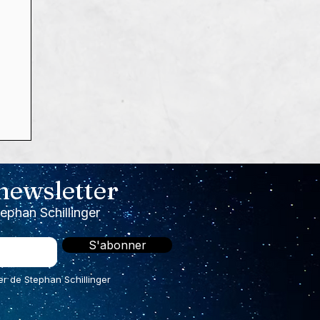
s,
!

 newsletter
tephan Schillinger
S'abonner
er de Stephan Schillinger