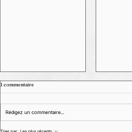
1 commentaire
Rédigez un commentaire...
Grâce à Vou
🗓️ Agenda 2026,
Trier par :
Les plus récents