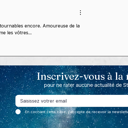
rowdfunding
Couple", premières photo
est pas fini !
en route vers les 130%,
pour un livre en couleurs 
La campagne continue ! 
ontournables encore. Amoureuse de la 
e les vôtres...
Inscrivez-vous à la
pour ne rater aucune actualité de S
En cochant cette case, j'accepte de recevoir la newslett