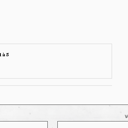
 à 5
V