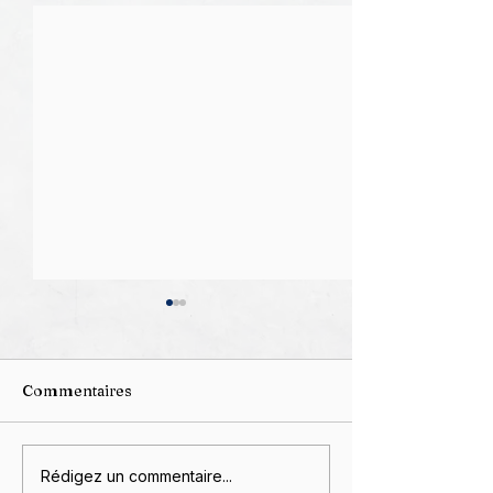
Commentaires
Grâce à Vous, je fête
"Sous les Cend
Rédigez un commentaire...