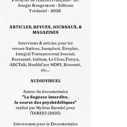
Préfacier de l'Edition Française - Dr.
Ansgar Rougemont - Editions
Trédaniel - 2026
ARTICLES, REVUES, JOURNAUX, &
MAGAZINES
Interviews & articles pour les
revues
Natives
,
Inexploré
,
Êtreplus
,
Integral Transpersonal Journal
,
Puresanté
,
Initium, Le Chou,Tistrya,
ABCTalk
, HealthCare MDPI, Biosanté,
etc...
AUDIOVISUEL
Auteur du documentaire
"La Sagesse Interdite,
le secret des psychédéliques"
réalisé par Mylène Baradel pour
l'INREES (2025)
Intervenant pour le Documentaire