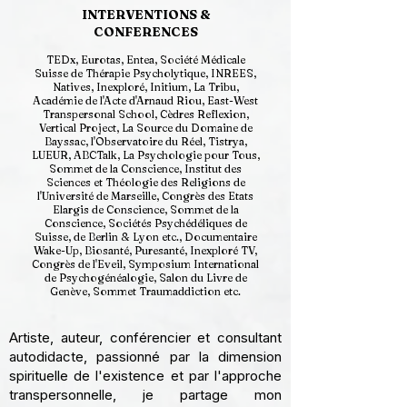
INTERVENTIONS &
CONFERENCES
TEDx, Eurotas, Entea, Société Médicale
Suisse de Thérapie Psycholytique, INREES,
Natives, Inexploré, Initium, La Tribu,
Académie de l'Acte d'Arnaud Riou, East-West
Transpersonal School, Cèdres Reflexion,
Vertical Project, La Source du Domaine de
Bayssac, l'Observatoire du Réel, Tistrya,
LUEUR, ABCTalk, La Psychologie pour Tous,
Sommet de la Conscience, Institut des
Sciences et Théologie des Religions de
l'Université de Marseille, Congrès des Etats
Elargis de Conscience, Sommet de la
Conscience, Sociétés Psychédéliques de
Suisse, de Berlin & Lyon etc., Documentaire
Wake-Up, Biosanté, Puresanté, Inexploré TV,
Congrès de l'Eveil, Symposium International
de Psychogénéalogie, Salon du Livre de
Genève, Sommet Traumaddiction etc.
Artiste, auteur, conférencier et consultant
autodidacte, passionné par la dimension
spirituelle de l'existence et par l'approche
transpersonnelle, je partage mon