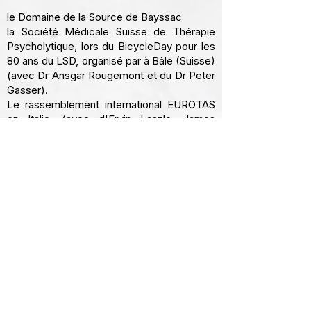
le
Domaine de la Source de Bayssac
la
Société Médicale Suisse de Thérapie
Psycholytique,
lors du
BicycleDay pour les
80 ans du LSD,
organisé par à Bâle (Suisse)
(avec Dr Ansgar Rougemont et du Dr Peter
Gasser).
Le rassemblement international EUROTAS
en Italie
, (avec d'Ervin Laszlo, James
Fadiman, et Amit Goswami)
Conférences au Maroc, aux Pays-bas, en
Belgique et en Allemagne, notamment pour
la
Société Psychédélique Suisse (ELEUSIS)
et les
Sociétés Psychédéliques de Berlin et
de Lyon.
2024​
Parution de "Psychédéliques : entre
Science & Spiritualité", co-écrit avec le Dr.
Olivier CHAMBON
, aux Editions Trédaniel.
Parution de "L'Oracle des Curieux