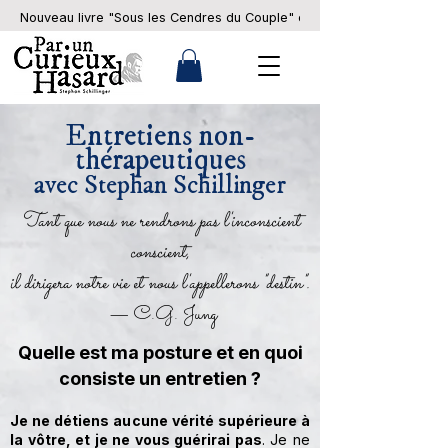
Nouveau livre "Sous les Cendres du Couple" en pré-commande... 
Entretiens non-
thérapeutiques
avec Stephan Schillinger
Tant que nous ne rendrons pas l'inconscient
conscient,
il dirigera notre vie et nous l'appellerons "destin".
— C.G. Jung
Quelle est ma posture et en quoi
consiste un entretien ?​
Je ne détiens aucune vérité supérieure à
la vôtre, et je ne vous guérirai pas
. Je ne