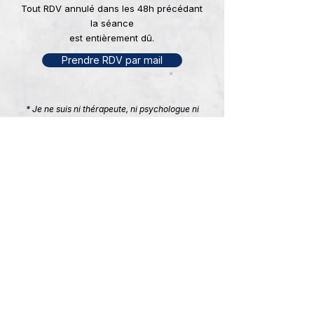
Tout RDV annulé dans les 48h précédant
la séance
est entièrement dû.
Prendre RDV par mail
* Je ne suis ni thérapeute, ni psychologue ni
psychothérapeute et ne dispense pas de
psychothérapie, ni même de "thérapie". Je ne me
substitue en aucun cas au corps médical et ne
dispense aucun conseil, ni diagnostic, ni prescription.
Si vous avez des problèmes de santé, consultez un
médecin. Si vous avez des troubles psychiatriques
ou psychologiques, consultez un professionnel
agréé. Je n’adhère à aucune religion, aucun dogme
et n’impose aucune croyance. Mon approche est
humaniste et vise à encourager l'épanouissement,
l'équilibre,
la santé spirituelle
(telle que définie par
l'OMS), l’indépendance et le libre arbitre de chaque
personne. Très sensible aux libertés individuelles, et
de ce fait aux dérives sectaires, aux dogmes, à la