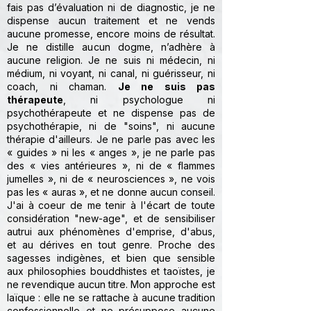
fais pas d’évaluation ni de diagnostic, je ne
dispense aucun traitement et ne vends
aucune promesse, encore moins de résultat.
Je ne distille aucun dogme, n’adhère à
aucune religion. Je ne suis ni médecin, ni
médium, ni voyant, ni canal, ni guérisseur, ni
coach, ni chaman.
Je ne suis pas
thérapeute
, ni psychologue ni
psychothérapeute et ne dispense pas de
psychothérapie, ni de "soins", ni aucune
thérapie d'ailleurs. Je ne parle pas avec les
« guides » ni les « anges », je ne parle pas
des « vies antérieures », ni de « flammes
jumelles », ni de « neurosciences », ne vois
pas les « auras », et ne donne aucun conseil.
J'ai à coeur de me tenir à l'écart de toute
considération "new-age", et de sensibiliser
autrui aux phénomènes d'emprise, d'abus,
et au dérives en tout genre. Proche des
sagesses indigènes, et bien que sensible
aux philosophies bouddhistes et taoïstes, je
ne revendique aucun titre. Mon approche est
laïque : elle ne se rattache à aucune tradition
confessionnelle et ne présuppose aucune