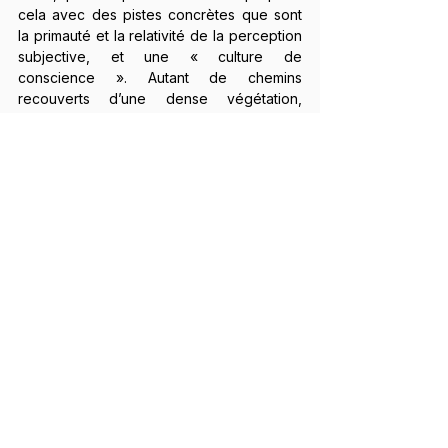
cela avec des pistes concrètes que sont 
la primauté et la relativité de la perception 
subjective, et une « culture de 
conscience ». Autant de chemins 
recouverts d’une dense végétation, 
capables de fissurer la grande hypnose 
narrative.
Nommer notre ère Vampirocène propose 
de cesser de confondre adaptation et 
santé, endurance et vie. Pour peut-être 
rouvrir la voie vers l’Anthropocène 
véritable, qui ne serait pas un âge où 
l’humain marque la Terre par une 
destructivité devenue une addiction, mais 
celui où il devient enfin capable d’habiter 
le monde et sa propre conscience sans 
être dissocié. Ansgar Rougemont nous 
invite ainsi à oser faire une chose à la fois 
très simple et très difficile : regarder ce 
que nous sommes devenus. Une fois ce 