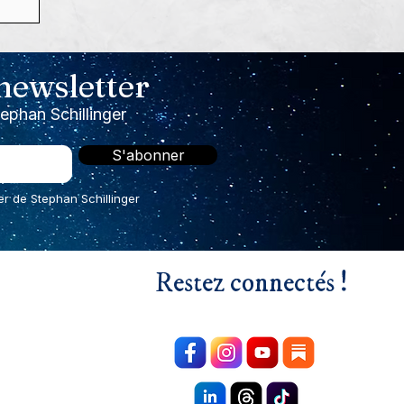
s,
 newsletter
!

tephan Schillinger
S'abonner
er de Stephan Schillinger
Restez connectés !