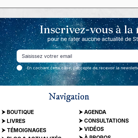
s, je fête mon
"Sous les Cendres du
rowdfunding
Couple", premières photo
est pas fini !
en route vers les 130%,
Inscrivez-vous à la
pour un livre en couleurs 
La campagne continue ! 
pour ne rater aucune actualité de S
En cochant cette case, j'accepte de recevoir la newslett
Navigation
⮞ BOUTIQUE
⮞ AGENDA
⮞ CONSULTATIONS
⮞ LIVRES
⮞ VIDÉOS
⮞ TÉMOIGNAGES
⮞ À PROPOS