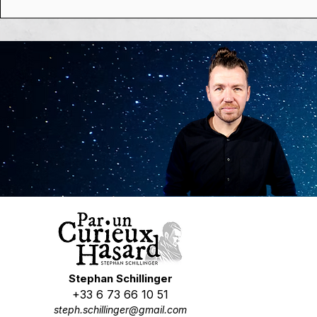
Grâce à Vou
🗓️ Agenda 2026,
dixième c
constellations,
réussi. Et c'
conférences & dédicaces
de Stephan Schillinger 🥰
Stephan Schillinger
+33 6 73 66 10 51
steph.schillinger@gmail.com