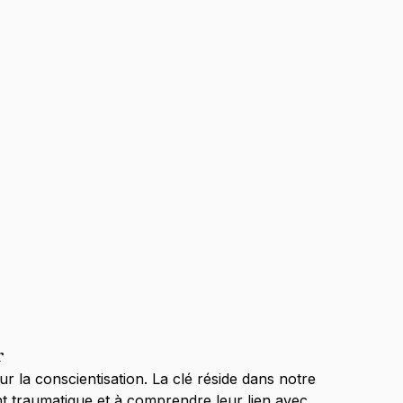
r
ur la conscientisation. La clé réside dans notre 
nt traumatique et à comprendre leur lien avec 