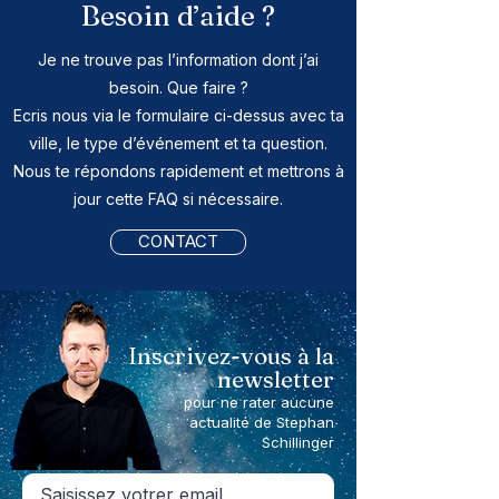
sur la sécurité émotionnelle et la
Besoin d’aide ?
pratiques pour participer.
souveraineté des participants, avec
une vigilance toute particulière
Je ne trouve pas l’information dont j’ai
concernant les dérives, notamment
besoin. Que faire ?
sectaires, et les abus. Elle vise
Ecris nous via le formulaire ci-dessus avec ta
l'exploration, la clarification
ville, le type d’événement et ta question.
symbolique et la compréhension des
Nous te répondons rapidement et mettrons à
dynamiques relationnelles ; ce n’est
jour cette FAQ si nécessaire.
pas un acte médical ni une thérapie.
CONTACT
Inscrivez-vous à la
newsletter
pour ne rater aucune
actualité de Stephan
Schillinger