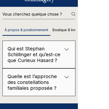
À propos & positionnement
Boutique & livres
Qui est Stephan
Schillinger et qu’est-ce
que Curieux Hasard ? ​
Curieux Hasard est l’univers éditorial et
Quelle est l’approche
événementiel de Stephan Schillinger,
des constellations
auteur, conférencier et facilitateur de
familiales proposée ?
constellations familiales. Le site
rassemble ses livres, l’oracle, l’agenda
Une approche laïque, artistique,
(soirées, journées, conférences,
poétique et non dogmatique, centrée
projections) et les informations