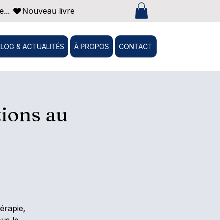
... 
BLOG & ACTUALITÉS
À PROPOS
CONTACT
ions au
érapie,