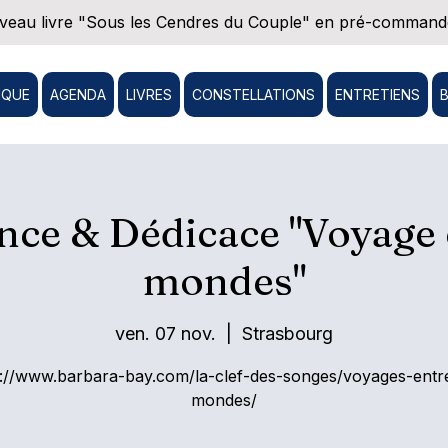
eau livre "Sous les Cendres du Couple" en pré-commande
IQUE
AGENDA
LIVRES
CONSTELLATIONS
ENTRETIENS
ce & Dédicace "Voyage 
mondes"
ven. 07 nov.
  |  
Strasbourg
s://www.barbara-bay.com/la-clef-des-songes/voyages-entre
mondes/