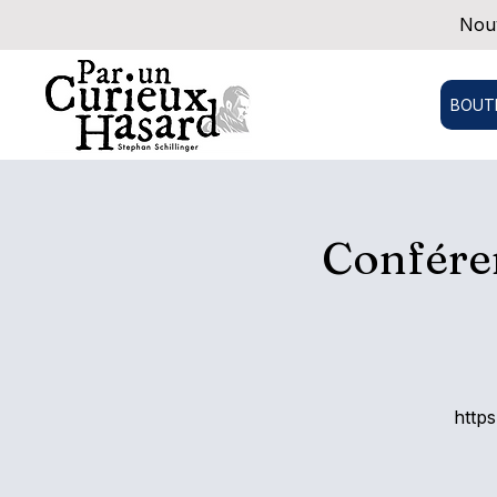
Nouv
BOUT
Conféren
http