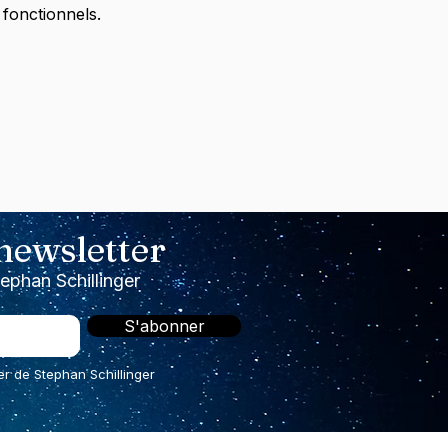
fonctionnels.
 newsletter
tephan Schillinger
S'abonner
er de Stephan Schillinger