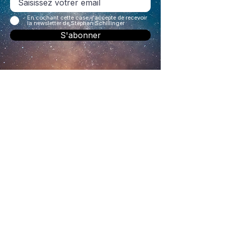
En cochant cette case, j'accepte de recevoir
la newsletter de Stephan Schillinger
S'abonner
Stephan Schillinger
+33 6 73 66 10 51
steph.schillinger@gmail.com
CONTACT
Navigation
⮞ BOUTIQUE
⮞ AGENDA
⮞ LIVRES
⮞ CONSULTATIONS
⮞ VIDÉOS
⮞ TÉMOIGNAGES