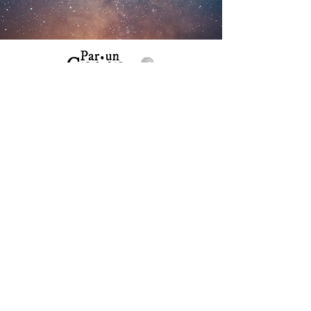
Stephan Schillinger
+33 6 73 66 10 51
steph.schillinger@gmail.com
CONTACT
Navigation
⮞ BOUTIQUE
⮞ AGENDA
⮞ LIVRES
⮞ CONSULTATIONS
⮞ VIDÉOS
⮞ TÉMOIGNAGES
⮞ BLOG & ACTUALITÉS
⮞ À PROPOS
⮞ CONTACT
⮞ FAQ
CONSTELLATIONS