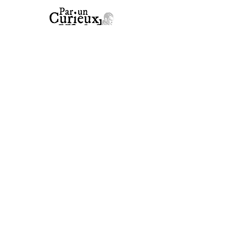
Stephan Schillinger
+33 6 73 66 10 51
steph.schillinger@gmail.com
CONTACT
Navigation
⮞ BOUTIQUE
⮞ AGENDA
⮞ LIVRES
⮞ CONSULTATIONS
⮞ VIDÉOS
⮞ TÉMOIGNAGES
⮞ BLOG & ACTUALITÉS
⮞ À PROPOS
⮞ CONTACT
⮞ FAQ
CONSTELLATIONS
Restez connectés !