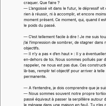
craquer. Que faire ?
— L’angoissé vit dans le futur, le dépressif vi
rien à réussir, ni à accomplir, et encore moin
moment présent. Ce moment, qui, quand il est 
le poids du passé.
— C’est tellement facile à dire ! Je me suis to
j’ai l’impression de sombrer, de stagner dans 
objectifs.
— Il n’y a pas « d’en haut » : Il y a éventuell
en-dehors de toi. Nous sommes pollués par des a
rappeler, ne nous est pas due. Ces constructio
là-bas, remplir tel objectif pour arriver à telle
permanente.
— A t’entendre, je dois comprendre que je sui
— Nous sommes souvent notre propre tortion
passé équivaut à passer la serpillière autour d
le ménage dans une maison en feu). Tu n’es pas