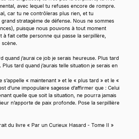
n mental, avec lequel tu refuses encore de rompre. 
mal, car tu ne contrôleras plus rien, et tu 
son grand stratagème de défense. Nous ne sommes 
ances), puisque nous pouvons à tout moment 
 à fait cette personne qui passe la serpillère, 
e scène.
rd quand j’aurai ce job je serais heureuse. Plus tard 
 Plus tard quand j’aurais telle situation je serais en 
appelle « maintenant » et le « plus tard » et le « 
est d’une impopulaire sagesse d’affirmer que : Celui 
ant quelle que soit la situation, ne pourra jamais 
ieur n’apporte de paix profonde. Pose la serpillière 
rait du livre « Par un Curieux Hasard - Tome II »