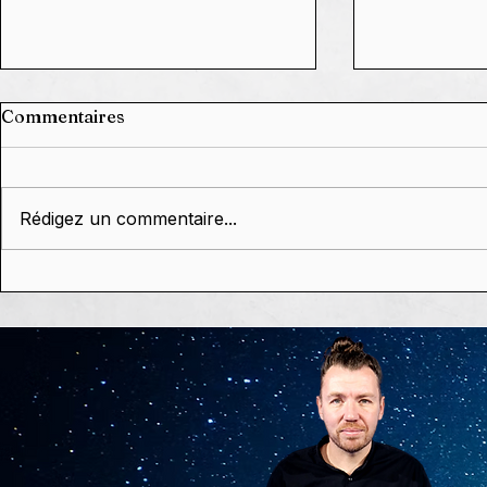
Commentaires
Rédigez un commentaire...
Grâce à Vou
🗓️ Agenda 2026,
dixième c
constellations,
réussi. Et c'
conférences & dédicaces
de Stephan Schillinger 🥰