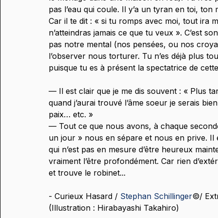
pas l’eau qui coule. Il y’a un tyran en toi, to
Car il te dit : « si tu romps avec moi, tout ira 
n’atteindras jamais ce que tu veux ». C’est 
pas notre mental (nos pensées, ou nos croy
l’observer nous torturer. Tu n’es déjà plus tout
puisque tu es à présent la spectatrice de cett
— Il est clair que je me dis souvent : « Plus ta
quand j’aurai trouvé l’âme soeur je serais bien.
paix… etc. »
— Tout ce que nous avons, à chaque seconde s’
un jour » nous en sépare et nous en prive. Il 
qui n’est pas en mesure d’être heureux mainten
vraiment l’être profondément. Car rien d’extér
et trouve le robinet...
- Curieux Hasard / 
Stephan Schillinger
©️/ Ext
(Illustration : Hirabayashi Takahiro)