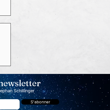
s,
 newsletter
!

tephan Schillinger
S'abonner