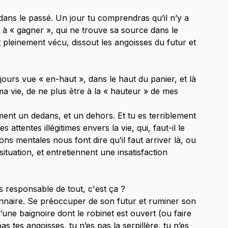
t dans le passé. Un jour tu comprendras qu’il n’y a 
s à « gagner », qui ne trouve sa source dans le 
pleinement vécu, dissout les angoisses du futur et 
ujours vue « en-haut », dans le haut du panier, et là 
ma vie, de ne plus être à la « hauteur » de mes 
ement un dedans, et un dehors. Et tu es terriblement 
ttentes illégitimes envers la vie, qui, faut-il le 
ns mentales nous font dire qu’il faut arriver là, ou 
 situation, et entretiennent une insatisfaction 
s responsable de tout, c'est ça ?
naire. Se préoccuper de son futur et ruminer son 
’une baignoire dont le robinet est ouvert (ou faire 
 tes angoisses, tu n’es pas la serpillère, tu n’es 