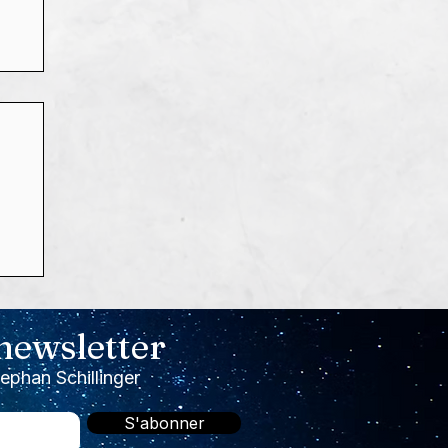
s,
 newsletter
!

tephan Schillinger
S'abonner