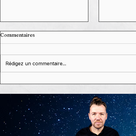
Commentaires
Rédigez un commentaire...
Grâce à Vou
🗓️ Agenda 2026,
dixième c
constellations,
réussi. Et c'
conférences & dédicaces
de Stephan Schillinger 🥰