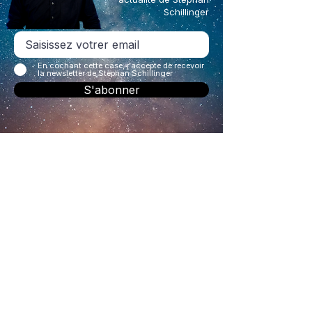
Schillinger
En cochant cette case, j'accepte de recevoir
la newsletter de Stephan Schillinger
S'abonner
Stephan Schillinger
+33 6 73 66 10 51
steph.schillinger@gmail.com
CONTACT
Navigation
⮞ BOUTIQUE
⮞ AGENDA