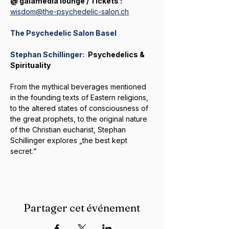
@ gaiamedia lounge / Tickets : 
wisdom@the-psychedelic-salon.ch
The Psychedelic Salon Basel
Stephan Schillinger
:
Psychedelics & 
Spirituality
From the mythical beverages mentioned 
in the founding texts of Eastern religions, 
to the altered states of consciousness of 
the great prophets, to the original nature 
of the Christian eucharist, Stephan 
Schillinger explores „the best kept 
secret.“
Partager cet événement